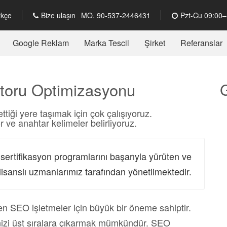
rkçe
Bize ulaşın
MO. 90-537-2446431
Pzt-Cu 09:00–
MO. 90-542-7872255
PO. 48-69-3945684
Google Reklam
Marka Tescil
Şirket
Referanslar
TR. 0850-346-6072
oru Optimizasyonu
ettiği yere taşımak için çok çalışıyoruz.
r ve anahtar kelimeler belirliyoruz.
 sertifikasyon programlarını başarıyla yürüten ve
i lisanslı uzmanlarımız tarafından yönetilmektedir.
 SEO işletmeler için büyük bir öneme sahiptir.
izi üst sıralara çıkarmak mümkündür. SEO