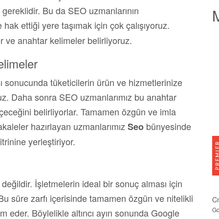
ak gereklidir. Bu da SEO uzmanlarının
M
e hak ettiği yere taşımak için çok çalışıyoruz.
r ve anahtar kelimeler belirliyoruz.
elimeler
ı sonucunda tüketicilerin ürün ve hizmetlerinize
oruz. Daha sonra SEO uzmanlarımız bu anahtar
eceğini belirliyorlar. Tamamen özgün ve imla
makaleler hazırlayan uzmanlarımız
bünyesinde
Seo
trinine yerleştiriyor.
ğildir. İşletmelerin ideal bir sonuç alması için
Bu süre zarfı içerisinde tamamen özgün ve nitelikli
C
Go
m eder. Böylelikle altıncı ayın sonunda Google