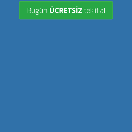
Bugün
ÜCRETSİZ
teklif al